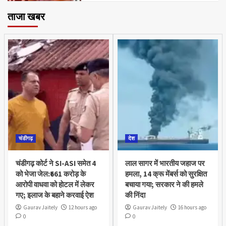
ताजा खबर
चंडीगढ़
देश
चंडीगढ़ कोर्ट ने SI-ASI समेत 4
लाल सागर में भारतीय जहाज पर
को भेजा जेल:₹661 करोड़ के
हमला, 14 क्रू मेंबर्स को सुरक्षित
आरोपी वाधवा को हाेटल में लेकर
बचाया गया; सरकार ने की हमले
गए; इलाज के बहाने करवाई ऐश
की निंदा
Gaurav Jaitely
12 hours ago
Gaurav Jaitely
16 hours ago
0
0