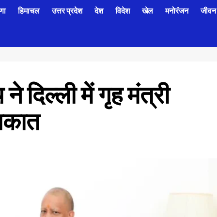
णा
हिमाचल
उत्तर प्रदेश
देश
विदेश
खेल
मनोरंजन
जीवन 
दिल्ली में गृह मंत्री
लाकात