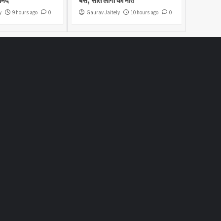
ामद
बस, सात लोगों की मौत
y
9 hours ago
0
Gaurav Jaitely
10 hours ago
0