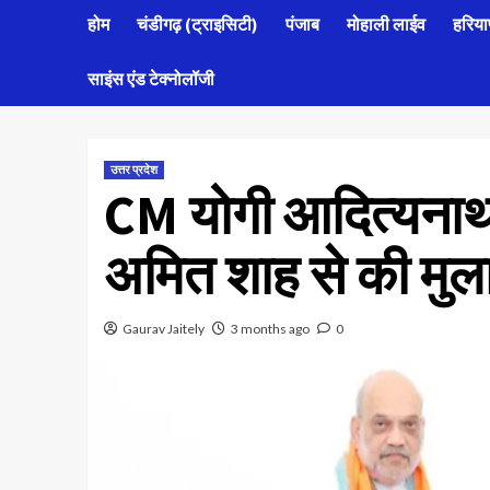
होम
चंडीगढ़ (ट्राइसिटी)
पंजाब
मोहाली लाईव
हरिया
साइंस एंड टेक्नोलॉजी
उत्तर प्रदेश
CM योगी आदित्यनाथ ने 
अमित शाह से की मु
Gaurav Jaitely
3 months ago
0