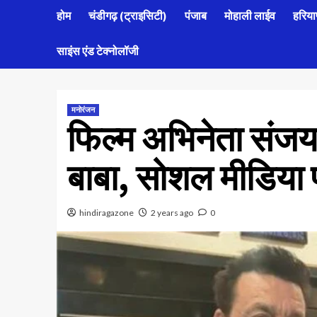
होम
चंडीगढ़ (ट्राइसिटी)
पंजाब
मोहाली लाईव
हरिया
साइंस एंड टेक्नोलॉजी
मनोरंजन
फिल्म अभिनेता संजय द
बाबा, सोशल मीडिया प
hindiragazone
2 years ago
0