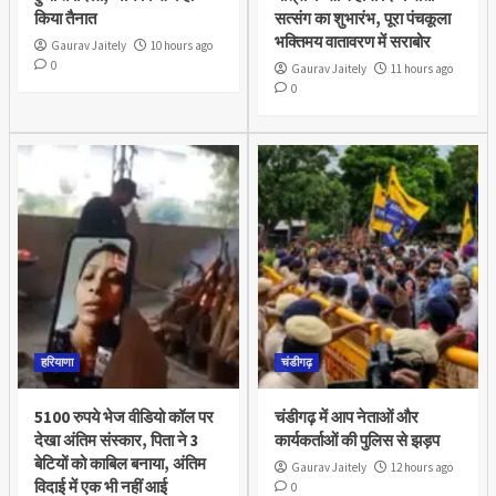
किया तैनात
सत्संग का शुभारंभ, पूरा पंचकूला
भक्तिमय वातावरण में सराबोर
Gaurav Jaitely
10 hours ago
0
Gaurav Jaitely
11 hours ago
0
हरियाणा
चंडीगढ़
5100 रुपये भेज वीडियो कॉल पर
चंडीगढ़ में आप नेताओं और
देखा अंतिम संस्कार, पिता ने 3
कार्यकर्ताओं की पुलिस से झड़प
बेटियों को काबिल बनाया, अंतिम
Gaurav Jaitely
12 hours ago
विदाई में एक भी नहीं आई
0