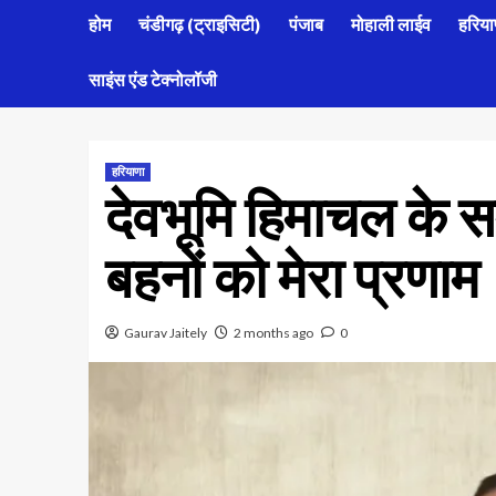
होम
चंडीगढ़ (ट्राइसिटी)
पंजाब
मोहाली लाईव
हरिया
साइंस एंड टेक्नोलॉजी
हरियाणा
देवभूमि हिमाचल के स
बहनों को मेरा प्रणा
Gaurav Jaitely
2 months ago
0