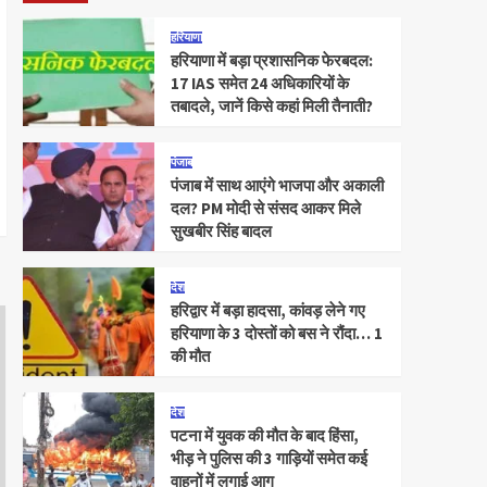
हरियाणा
हरियाणा में बड़ा प्रशासनिक फेरबदल:
17 IAS समेत 24 अधिकारियों के
तबादले, जानें किसे कहां मिली तैनाती?
पंजाब
पंजाब में साथ आएंगे भाजपा और अकाली
दल? PM मोदी से संसद आकर मिले
सुखबीर सिंह बादल
देश
हरिद्वार में बड़ा हादसा, कांवड़ लेने गए
हरियाणा के 3 दोस्तों को बस ने रौंदा… 1
की मौत
देश
पटना में युवक की मौत के बाद हिंसा,
भीड़ ने पुलिस की 3 गाड़ियों समेत कई
वाहनों में लगाई आग