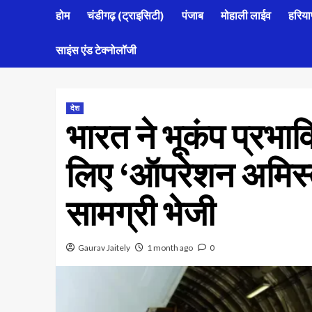
होम
चंडीगढ़ (ट्राइसिटी)
पंजाब
मोहाली लाईव
हरिया
साइंस एंड टेक्नोलॉजी
देश
भारत ने भूकंप प्रभा
लिए ‘ऑपरेशन अमिस्त
सामग्री भेजी
Gaurav Jaitely
1 month ago
0