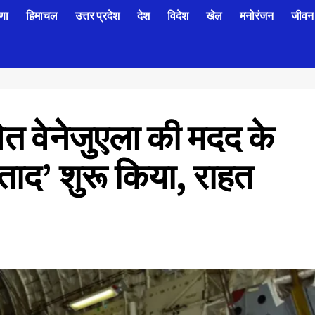
णा
हिमाचल
उत्तर प्रदेश
देश
विदेश
खेल
मनोरंजन
जीवन 
वित वेनेजुएला की मदद के
ाद’ शुरू किया, राहत