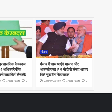
पंजाब
़ा प्रशासनिक फेरबदल:
पंजाब में साथ आएंगे भाजपा और
4 अधिकारियों के
अकाली दल? PM मोदी से संसद आकर
िसे कहां मिली तैनाती?
मिले सुखबीर सिंह बादल
y
17 hours ago
0
Gaurav Jaitely
17 hours ago
0