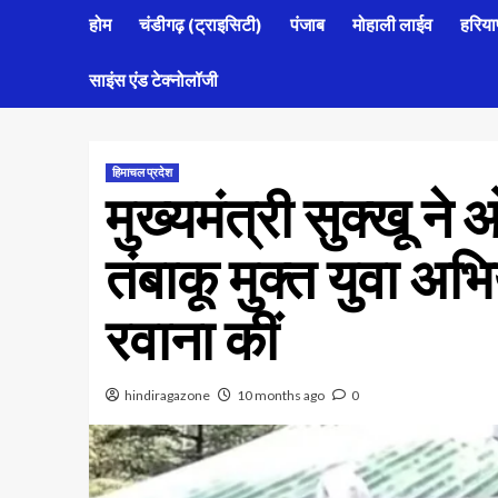
होम
चंडीगढ़ (ट्राइसिटी)
पंजाब
मोहाली लाईव
हरिया
साइंस एंड टेक्नोलॉजी
हिमाचल प्रदेश
मुख्यमंत्री सुक्खू 
तंबाकू मुक्त युवा अभि
रवाना कीं
hindiragazone
10 months ago
0