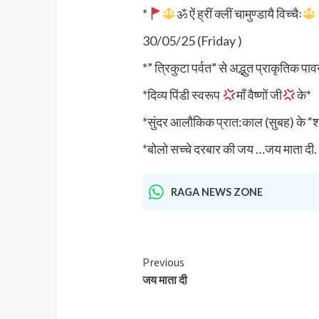
*
ॐ ऐं ह्रीं क्लीं चामुण्डायै विच्चैः
30/05/25 (Friday )
*” त्रिकुटा पर्वत” से अद्भुत प्राकृतिक पा
*दिव्य पिंडी स्वरूप
माँ वैष्णों जी
के*
*सुंदर आलौकिक प्रात:काल (सुबह) के “श्र
*बोलो सच्चे दरबार की जय …जय माता दी.
RAGA NEWS ZONE
Previous
जय माता दी