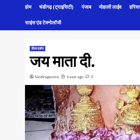
होम
चंडीगढ़ (ट्राइसिटी)
पंजाब
मोहाली लाईव
हरिया
साइंस एंड टेक्नोलॉजी
दिव्य दर्शन
जय माता दी.
hindiragazone
1 year ago
0