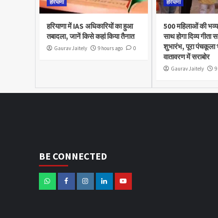
हरियाणा
हरियाणा
हरियाणा में IAS अधिकारियों का हुआ
500 महिलाओं की भव्य
तबादला, जानें किसे कहां किया तैनात
साथ होगा दिव्य गीता स
शुभारंभ, पूरा पंचकूला
Gaurav Jaitely
9 hours ago
0
वातावरण में सराबोर
Gaurav Jaitely
9
BE CONNECTED