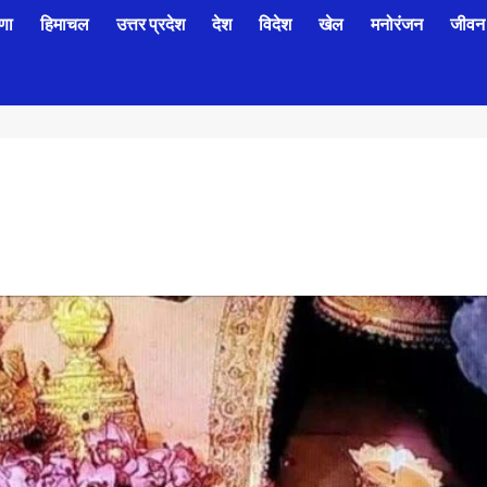
णा
हिमाचल
उत्तर प्रदेश
देश
विदेश
खेल
मनोरंजन
जीवन 