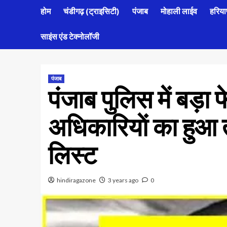
होम
चंडीगढ़ (ट्राइसिटी)
पंजाब
मोहाली लाईव
हरिया
साइंस एंड टेक्नोलॉजी
पंजाब
पंजाब पुलिस में बड़
अधिकारियाें का हुआ त
लिस्ट
hindiragazone
3 years ago
0