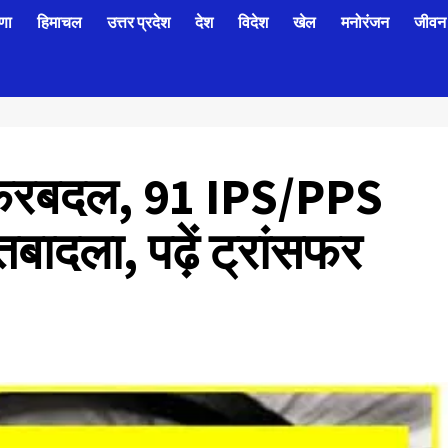
णा
हिमाचल
उत्तर प्रदेश
देश
विदेश
खेल
मनोरंजन
जीवन 
ा फेरबदल, 91 IPS/PPS
बादला, पढ़ें ट्रांसफर