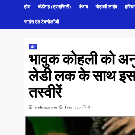
होम
चंडीगढ़ (ट्राइसिटी)
पंजाब
मोहाली लाईव
हरिया
साइंस एंड टेक्नोलॉजी
खेल
भावुक कोहली को अनु
लेडी लक के साथ इस 
तस्वीरें
hindiragazone
1 year ago
0