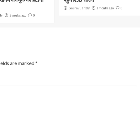
Gaurav Jaitely
1 month ago
0
ly
3 weeks ago
0
ields are marked
*