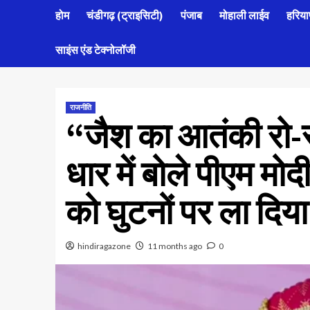
होम
चंडीगढ़ (ट्राइसिटी)
पंजाब
मोहाली लाईव
हरिया
साइंस एंड टेक्नोलॉजी
राजनीति
“जैश का आतंकी रो-र
धार में बोले पीएम मो
को घुटनों पर ला दिया
hindiragazone
11 months ago
0