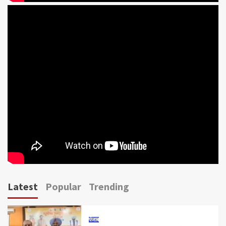
Latest
Popular
Trending
पंजाब