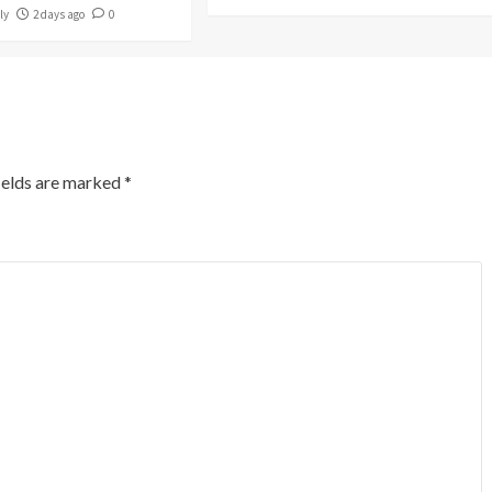
ly
2 days ago
0
ields are marked
*