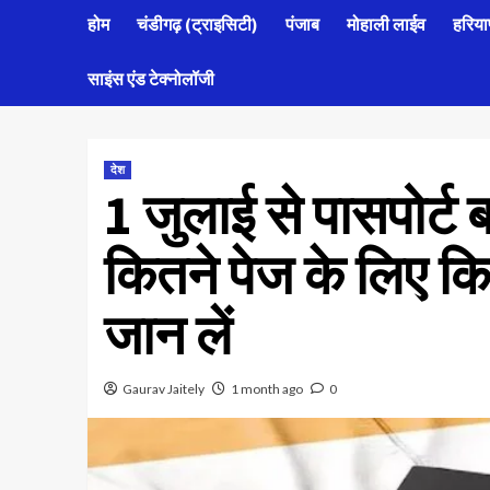
होम
चंडीगढ़ (ट्राइसिटी)
पंजाब
मोहाली लाईव
हरिया
साइंस एंड टेक्नोलॉजी
देश
1 जुलाई से पासपोर्ट 
कितने पेज के लिए क
जान लें
Gaurav Jaitely
1 month ago
0