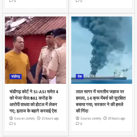
0
0
चंडीगढ़
देश
चंडीगढ़ कोर्ट ने SI-ASI समेत 4
लाल सागर में भारतीय जहाज पर
को भेजा जेल:₹661 करोड़ के
हमला, 14 क्रू मेंबर्स को सुरक्षित
आरोपी वाधवा को हाेटल में लेकर
बचाया गया; सरकार ने की हमले
गए; इलाज के बहाने करवाई ऐश
की निंदा
Gaurav Jaitely
15 hours ago
Gaurav Jaitely
19 hours ago
0
0