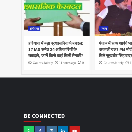
हरियाणा
पंजाब
हरियाणा में बड़ा प्रशासनिक फेरबदल:
पंजाब में साथ आएंगे 
17 IAS समेत 24 अधिकारियों के
अकाली दल? PM मोद
तबादले, जानें किसे कहां मिली तैनाती?
मिले सुखबीर सिंह बाद
Gaurav Jaitely
11 hours ago
0
Gaurav Jaitely
1
BE CONNECTED