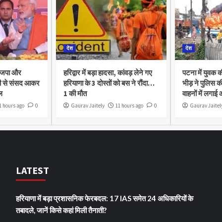
देश
देश
भाजपा और
हरिद्वार में बड़ा हादसा, कांवड़ लेने गए
पटना में युवक क
ी से संसद आकर
हरियाणा के 3 दोस्तों को बस ने रौंदा…
भीड़ ने पुलिस क
ल
1 की मौत
वाहनों में लगाई
1 hours ago
0
Gaurav Jaitely
11 hours ago
0
Gaurav Jaitel
LATEST
हरियाणा में बड़ा प्रशासनिक फेरबदल: 17 IAS समेत 24 अधिकारियों के
तबादले, जानें किसे कहां मिली तैनाती?