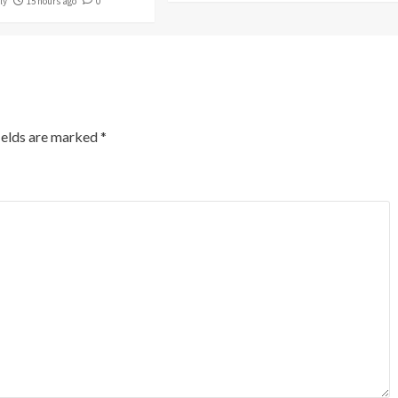
ly
15 hours ago
0
ields are marked
*