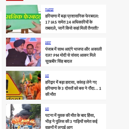
हरियाणा
हरियाणा में बड़ा प्रशासनिक फेरबदल:
17 IAS समेत 24 अधिकारियों के
तबादले, जानें किसे कहां मिली तैनाती?
पंजाब
पंजाब में साथ आएंगे भाजपा और अकाली
दल? PM मोदी से संसद आकर मिले
सुखबीर सिंह बादल
देश
हरिद्वार में बड़ा हादसा, कांवड़ लेने गए
हरियाणा के 3 दोस्तों को बस ने रौंदा… 1
की मौत
देश
पटना में युवक की मौत के बाद हिंसा,
भीड़ ने पुलिस की 3 गाड़ियों समेत कई
वाहनों में लगाई आग