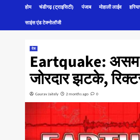
होम
चंडीगढ़ (ट्राइसिटी)
पंजाब
मोहाली लाईव
हरिया
साइंस एंड टेक्नोलॉजी
देश
Eartquake: असम के 
जोरदार झटके, रिक्टर
Gaurav Jaitely
2 months ago
0