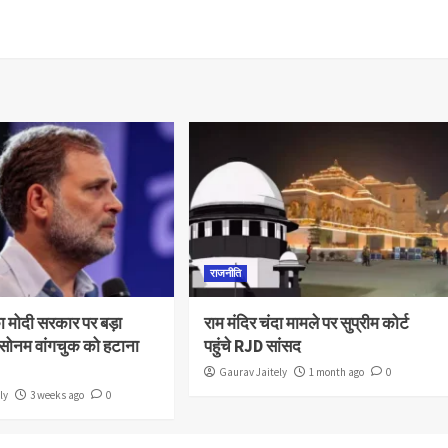
राजनीति
का मोदी सरकार पर बड़ा
राम मंदिर चंदा मामले पर सुप्रीम कोर्ट
 सोनम वांगचुक को हटाना
पहुंचे RJD सांसद
Gaurav Jaitely
1 month ago
0
ly
3 weeks ago
0