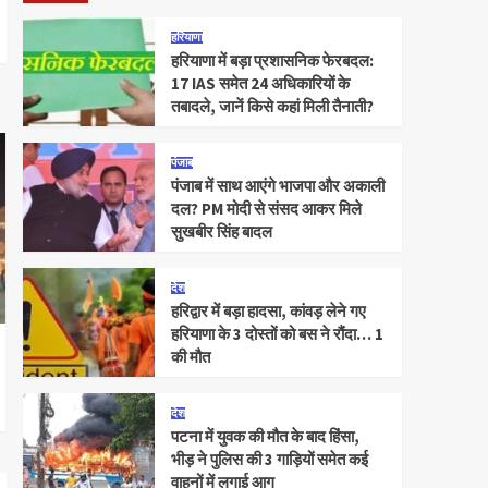
हरियाणा
हरियाणा में बड़ा प्रशासनिक फेरबदल:
17 IAS समेत 24 अधिकारियों के
तबादले, जानें किसे कहां मिली तैनाती?
पंजाब
पंजाब में साथ आएंगे भाजपा और अकाली
दल? PM मोदी से संसद आकर मिले
सुखबीर सिंह बादल
देश
हरिद्वार में बड़ा हादसा, कांवड़ लेने गए
हरियाणा के 3 दोस्तों को बस ने रौंदा… 1
की मौत
देश
पटना में युवक की मौत के बाद हिंसा,
भीड़ ने पुलिस की 3 गाड़ियों समेत कई
वाहनों में लगाई आग