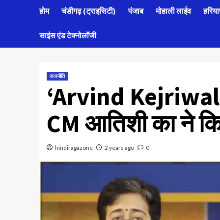
होम
चंडीगढ़ (ट्राइसिटी)
पंजाब
मोहाली लाईव
हरिया
साइंस एंड टेक्नोलॉजी
राजनीति
‘Arvind Kejriwal
CM आतिशी का ने किय
hindiragazone
2 years ago
0