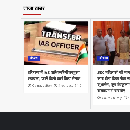
ताजा खबर
हरियाणा
हरियाणा
हरियाणा में IAS अधिकारियों का हुआ
500 महिलाओं की भव्य
तबादला, जानें किसे कहां किया तैनात
साथ होगा दिव्य गीता स
शुभारंभ, पूरा पंचकूला
Gaurav Jaitely
3 hours ago
0
वातावरण में सराबोर
Gaurav Jaitely
4