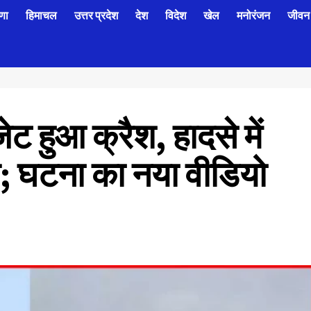
णा
हिमाचल
उत्तर प्रदेश
देश
विदेश
खेल
मनोरंजन
जीवन 
ट हुआ क्रैश, हादसे में
त; घटना का नया वीडियो