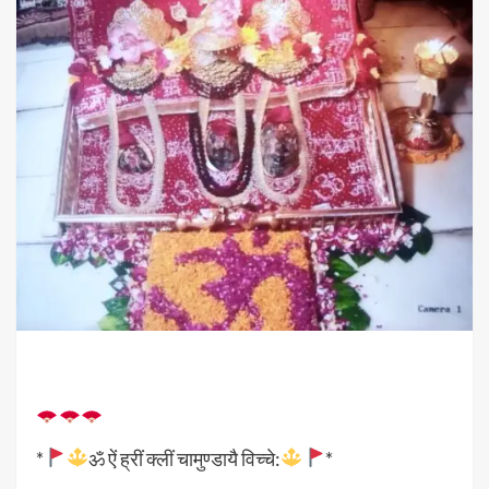
*
ॐ ऐं ह्रीं क्लीं चामुण्डायै विच्चे:
*