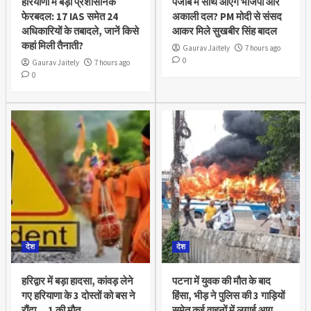
हरियाणा में बड़ा प्रशासनिक
पंजाब में साथ आएंगे भाजपा और
फेरबदल: 17 IAS समेत 24
अकाली दल? PM मोदी से संसद
अधिकारियों के तबादले, जानें किसे
आकर मिले सुखबीर सिंह बादल
कहां मिली तैनाती?
Gaurav Jaitely
7 hours ago
0
Gaurav Jaitely
7 hours ago
0
देश
देश
हरिद्वार में बड़ा हादसा, कांवड़ लेने
पटना में युवक की मौत के बाद
गए हरियाणा के 3 दोस्तों को बस ने
हिंसा, भीड़ ने पुलिस की 3 गाड़ियों
रौंदा… 1 की मौत
समेत कई वाहनों में लगाई आग