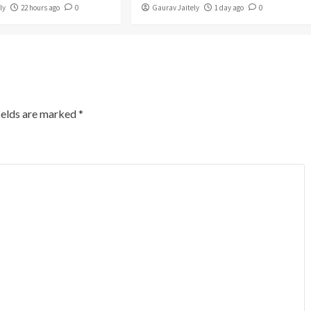
ly
22 hours ago
0
Gaurav Jaitely
1 day ago
0
ields are marked
*