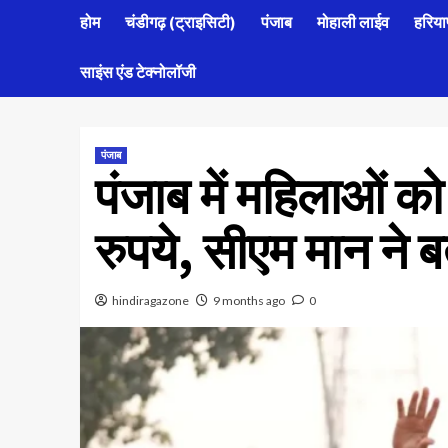
होम
चंडीगढ़ (ट्राइसिटी)
पंजाब
मोहाली लाईव
हरिया
साइंस एंड टेक्नोलॉजी
पंजाब
पंजाब में महिलाओं को
रुपये, सीएम मान ने 
hindiragazone
9 months ago
0