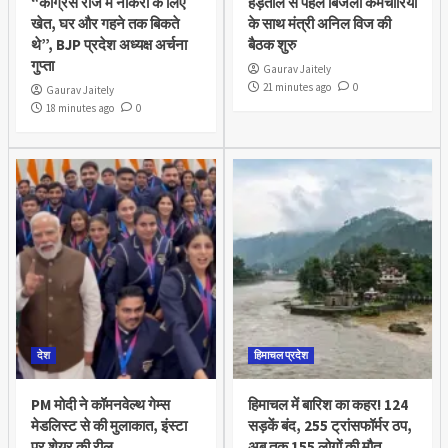
“कांग्रेस राज में नौकरी के लिए
हड़ताल से पहले बिजली कर्मचारियों
खेत, घर और गहने तक बिकते
के साथ मंत्री अनिल विज की
थे”, BJP प्रदेश अध्यक्ष अर्चना
बैठक शुरु
गुप्ता
Gaurav Jaitely
21 minutes ago
0
Gaurav Jaitely
18 minutes ago
0
देश
हिमाचल प्रदेश
PM मोदी ने कॉमनवेल्थ गेम्स
हिमाचल में बारिश का कहर! 124
मेडलिस्ट से की मुलाकात, इंस्टा
सड़कें बंद, 255 ट्रांसफॉर्मर ठप,
पर शेयर की रील
अब तक 155 लोगों की मौत