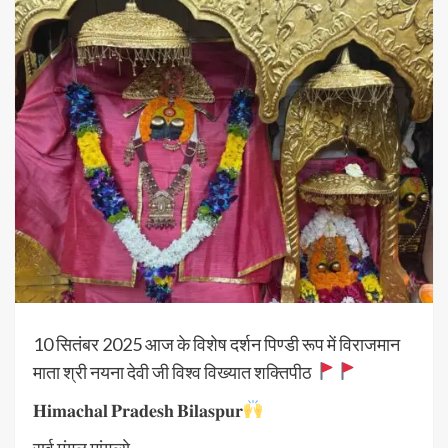
10 सितंबर 2025 आज के विशेष दर्शन पिण्डी रूप में विराजमान
माता श्री नयना देवी जी विश्व विख्यात शक्तिपीठ
𝐇𝐢𝐦𝐚𝐜𝐡𝐚𝐥 𝐏𝐫𝐚𝐝𝐞𝐬𝐡 𝐁𝐢𝐥𝐚𝐬𝐩𝐮𝐫
सर्व मंगल मांगल्ये