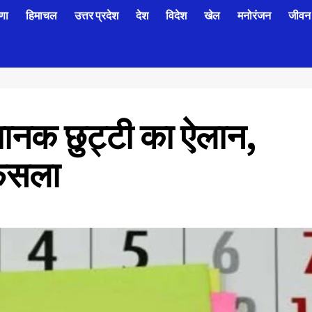
णा
हिमाचल
उत्तर प्रदेश
देश
विदेश
खेल
मनोरंजन
जीवन 
 अचानक छुट्टी का ऐलान,
फैसला