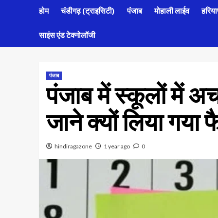
होम
चंडीगढ़ (ट्राइसिटी)
पंजाब
मोहाली लाईव
हरिया
साइंस एंड टेक्नोलॉजी
पंजाब
पंजाब में स्कूलों में
जाने क्यों लिया गया 
hindiragazone
1 year ago
0