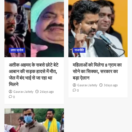
उत्तर प्रदेश
राजनीति
अतीक अहमद के सबसे छोटे बेटे
महिलाओं को मिलेगा 8 ग्राम का
आबान की सड़क हादसे में मौत,
सोने का सिक्का, सरकार का
जेल में बंद भाई से जा रहा था
बड़ा ऐलान
मिलने
Gaurav Jaitely
3 days ago
0
Gaurav Jaitely
2 days ago
0