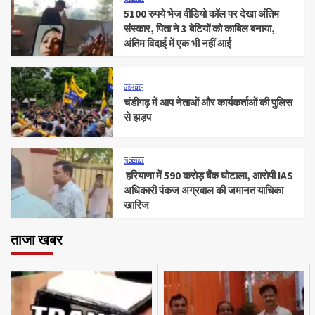
5100 रुपये भेज वीडियो कॉल पर देखा अंतिम
संस्कार, पिता ने 3 बेटियों को काबिल बनाया,
अंतिम विदाई में एक भी नहीं आई
चंडीगढ़
चंडीगढ़ में आप नेताओं और कार्यकर्ताओं की पुलिस
से झड़प
हरियाणा
हरियाणा में 590 करोड़ बैंक घोटाला, आरोपी IAS
अधिकारी पंकज अग्रवाल की जमानत याचिका
खारिज
ताजा खबर