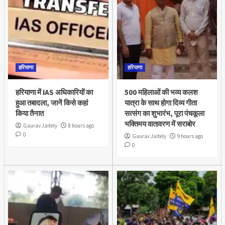
हरियाणा
हरियाणा
हरियाणा में IAS अधिकारियों का
500 महिलाओं की भव्य कलश
हुआ तबादला, जानें किसे कहां
यात्रा के साथ होगा दिव्य गीता
किया तैनात
सत्संग का शुभारंभ, पूरा पंचकूला
भक्तिमय वातावरण में सराबोर
Gaurav Jaitely
8 hours ago
0
Gaurav Jaitely
9 hours ago
0