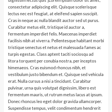
dignissim lectus quis’]Lorem ipsum dolor sit amet,
consectetur adipiscing elit. Quisque scelerisque
lectus nec est feugiat, at eleifend sapien suscipit.
Cras in neque ac nulla blandit auctor sed ut purus.
Curabitur metus elit, tristique id auctor a,
fermentum imperdiet felis. Maecenas imperdiet
facilisis nibh at viverra. Pellentesque habitant morbi
tristique senectus et netus et malesuada fames ac
turpis egestas. Class aptent taciti sociosqu ad
litora torquent per conubia nostra, per inceptos
himenaeos. Cras euismod rhoncus nibh, et
vestibulum justo bibendum et. Quisque sed vehicula
erat. Nulla cursus a nisi a tincidunt. Curabitur
pulvinar, urna quis volutpat dignissim, libero est
fermentum mauris, ut rutrum metus lacus at ipsum.
Donec rhoncus leo eget dolor gravida ullamcorper.
Suspendisse tempus, velit condimentum hendrerit