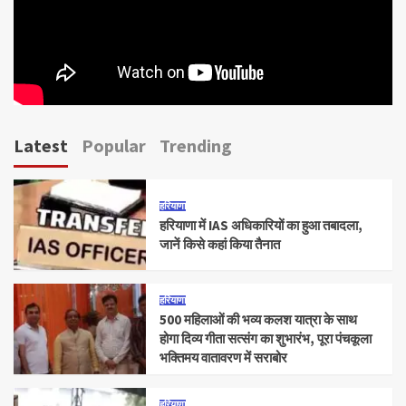
Latest
Popular
Trending
हरियाणा
हरियाणा में IAS अधिकारियों का हुआ तबादला,
जानें किसे कहां किया तैनात
हरियाणा
500 महिलाओं की भव्य कलश यात्रा के साथ
होगा दिव्य गीता सत्संग का शुभारंभ, पूरा पंचकूला
भक्तिमय वातावरण में सराबोर
हरियाणा