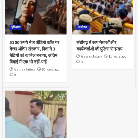
हरियाणा
चंडीगढ़
5100 रुपये भेज वीडियो कॉल पर
चंडीगढ़ में आप नेताओं और
देखा अंतिम संस्कार, पिता ने 3
कार्यकर्ताओं की पुलिस से झड़प
बेटियों को काबिल बनाया, अंतिम
Gaurav Jaitely
11 hours ago
विदाई में एक भी नहीं आई
0
Gaurav Jaitely
10 hours ago
0