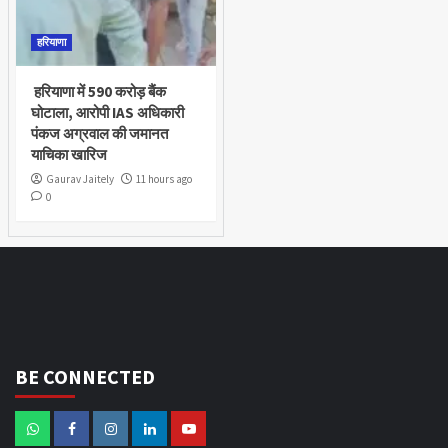
हरियाणा
हरियाणा में 590 करोड़ बैंक
घोटाला, आरोपी IAS अधिकारी
पंकज अग्रवाल की जमानत
याचिका खारिज
Gaurav Jaitely
11 hours ago
0
BE CONNECTED