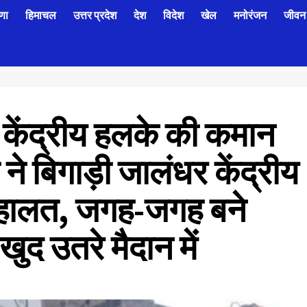
णा
हिमाचल
उत्तर प्रदेश
देश
विदेश
खेल
मनोरंजन
जीवन 
केंद्रीय हलके की कमान
ने बिगाड़ी जालंधर केंद्रीय
 हालत, जगह-जगह बने
ुद उतरे मैदान में