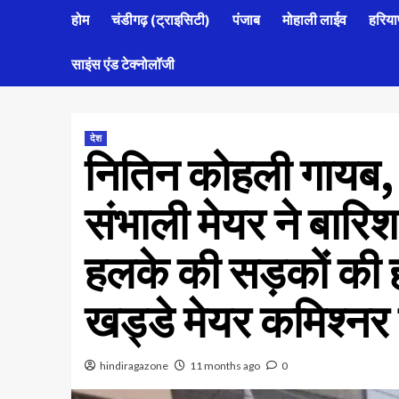
होम
चंडीगढ़ (ट्राइसिटी)
पंजाब
मोहाली लाईव
हरिया
साइंस एंड टेक्नोलॉजी
देश
नितिन कोहली गायब, 
संभाली मेयर ने बारिश 
हलके की सड़कों की
खड्डे मेयर कमिश्नर ख
hindiragazone
11 months ago
0