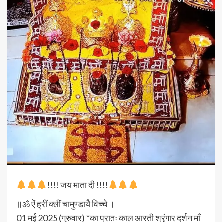
!!!! जय माता दी !!!!
॥ॐ ऐं ह्रीं क्लीं चामुण्डायैे विच्चे ॥
01 मई 2025 (गुरुवार) *का प्रातः काल आरती श्रृंगार दर्शन माँ