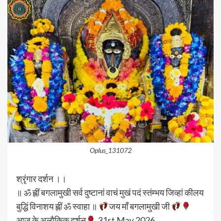
Oplus_131072
श्रृंगार दर्शन ।।
॥ ॐ ह्लीं बगलामुखी सर्व दुष्टानां वाचं मुखं पदं स्तंम्भय जिव्हां कीलय
बुद्धिं विनाशय ह्लीं ॐ स्वाहा ॥
जय माँ बगलामुखी जी
आज के अलौकिक दर्शन
31st May 2026