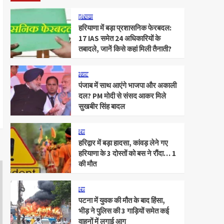
हरियाणा
हरियाणा में बड़ा प्रशासनिक फेरबदल:
17 IAS समेत 24 अधिकारियों के
तबादले, जानें किसे कहां मिली तैनाती?
पंजाब
पंजाब में साथ आएंगे भाजपा और अकाली
दल? PM मोदी से संसद आकर मिले
सुखबीर सिंह बादल
देश
हरिद्वार में बड़ा हादसा, कांवड़ लेने गए
हरियाणा के 3 दोस्तों को बस ने रौंदा… 1
की मौत
देश
पटना में युवक की मौत के बाद हिंसा,
भीड़ ने पुलिस की 3 गाड़ियों समेत कई
वाहनों में लगाई आग