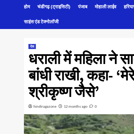
होम
चंडीगढ़ (ट्राइसिटी)
पंजाब
मोहाली लाईव
हरिया
साइंस एंड टेक्नोलॉजी
देश
धराली में महिला ने 
बांधी राखी, कहा- ‘म
श्रीकृष्ण जैसे’
hindiragazone
12 months ago
0