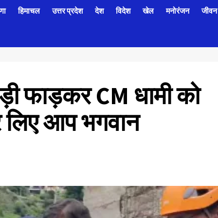
णा
हिमाचल
उत्तर प्रदेश
देश
विदेश
खेल
मनोरंजन
जीवन 
साड़ी फाड़कर CM धामी को
ेरे लिए आप भगवान