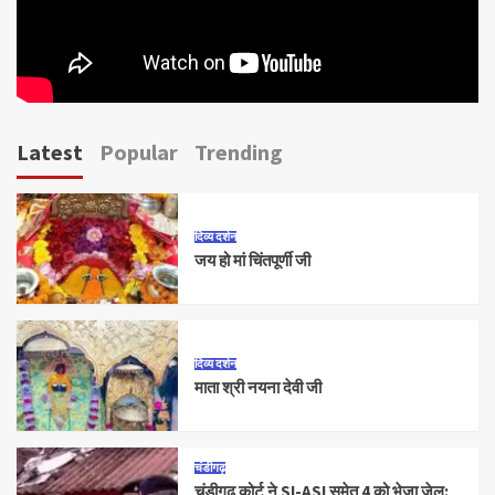
Latest
Popular
Trending
दिव्य दर्शन
जय हो मां चिंतपूर्णी जी
दिव्य दर्शन
माता श्री नयना देवी जी
चंडीगढ़
चंडीगढ़ कोर्ट ने SI-ASI समेत 4 को भेजा जेल: