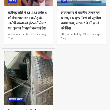
चंडीगढ़
देश
चंडीगढ़ कोर्ट ने SI-ASI समेत 4
लाल सागर में भारतीय जहाज पर
को भेजा जेल:₹661 करोड़ के
हमला, 14 क्रू मेंबर्स को सुरक्षित
आरोपी वाधवा को हाेटल में लेकर
बचाया गया; सरकार ने की हमले
गए; इलाज के बहाने करवाई ऐश
की निंदा
Gaurav Jaitely
15 hours ago
Gaurav Jaitely
19 hours ago
0
0
हिमाचल प्रदेश