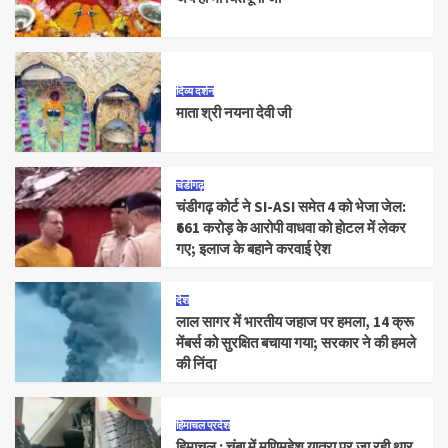
दिव्य दर्शन
माता श्री नयना देवी जी
चंडीगढ़
चंडीगढ़ कोर्ट ने SI-ASI समेत 4 को भेजा जेल:
₹661 करोड़ के आरोपी वाधवा को हाेटल में लेकर
गए; इलाज के बहाने करवाई ऐश
देश
लाल सागर में भारतीय जहाज पर हमला, 14 क्रू
मेंबर्स को सुरक्षित बचाया गया; सरकार ने की हमले
की निंदा
हिमाचल प्रदेश
हिमाचल : चंबा में मणिमहेश यात्रा पर जा रही थार