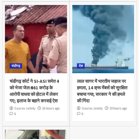
चंडीगढ़
देश
चंडीगढ़ कोर्ट ने SI-ASI समेत 4
लाल सागर में भारतीय जहाज पर
को भेजा जेल:₹661 करोड़ के
हमला, 14 क्रू मेंबर्स को सुरक्षित
आरोपी वाधवा को हाेटल में लेकर
बचाया गया; सरकार ने की हमले
गए; इलाज के बहाने करवाई ऐश
की निंदा
Gaurav Jaitely
16 hours ago
Gaurav Jaitely
19 hours ago
0
0