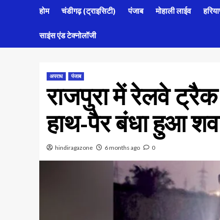
होम
चंडीगढ़ (ट्राइसिटी)
पंजाब
मोहाली लाईव
हरिया
साइंस एंड टेक्नोलॉजी
अपराध
पंजाब
राजपुरा में रेलवे ट्र
हाथ-पैर बंधा हुआ शव
hindiragazone
6 months ago
0