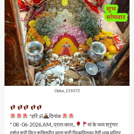
Oplus_131072
*हरि ॐ
दिनांक
* 08 -06-2026,AM,,प्रातःकाल,,
मां के भव्य श्रृंगार
दर्शन श्री सिद्ध शक्तिपीठ माता श्री छिन्मस्तिका देवी धाम मन्दिर