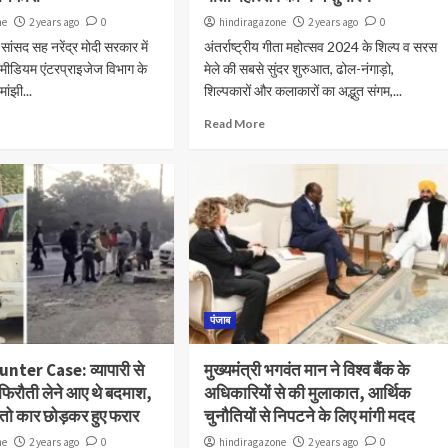
ne
2 years ago
0
hindiragazone
2 years ago
0
 सांसद सह नरेंद्र मोदी सरकार में
अंतर्राष्ट्रीय गीता महोत्सव 2024 के शिल्प व सरस
एंड मीडियम एंटरप्राइजेज विभाग के
मेले की सबसे सुंदर शुरुआत, ढोल-नंगाड़ो,
ांझी...
शिल्पकारों और कलाकारों का अद्भुत संगम,...
Read More
पंजाब
nter Case: व्यापारी से
मुख्यमंत्री भगवंत मान ने विश्व बैंक के
 फिरौती लेने आए थे बदमाश,
अधिकारियों से की मुलाकात, आर्थिक
ा तो कार छोड़कर हुए फरार
चुनौतियों से निपटने के लिए मांगी मदद
ne
2 years ago
0
hindiragazone
2 years ago
0