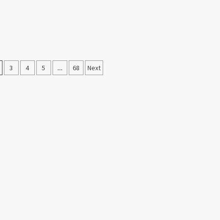
3
4
5
…
68
Next