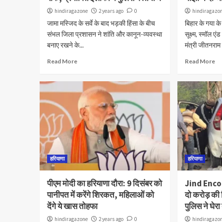
hindiragazone
2 years ago
0
hindiragazo
जामा मस्जिद के सर्वे के बाद भड़की हिंसा के बीच
बिहार के गया के
संभल जिला प्रशासन ने शांति और कानून-व्यवस्था
सूक्ष्म, स्मॉल 
बनाए रखने के...
मंत्री जीतनराम म
Read More
Read More
हरियाणा
हरियाणा
पीएम मोदी का हरियाणा दौरा: 9 दिसंबर को
Jind Encou
पानीपत में करेंगे शिरकत, महिलाओं को
दो करोड़ की
देंगे ये खास तोहफा
पुलिस ने घेर
hindiragazone
2 years ago
0
hindiragazo