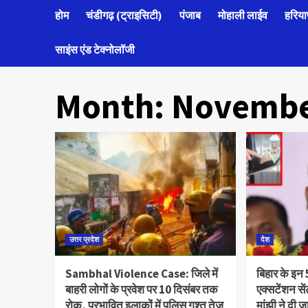
होम
चंडीगढ़ (ट्राइसिटी)
पंजाब
मोहाली लाईव
हरिया
साइंस एंड टेक्नोलॉजी
Month:
Novembe
उत्तर प्रदेश
देश
Sambhal Violence Case: जिले में
बिहार के इन 5
बाहरी लोगों के प्रवेश पर 10 दिसंबर तक
एक्सटेंशन सें
रोक, प्रभावित इलाकों में पुलिस गश्त तेज
मांझी ने दी 