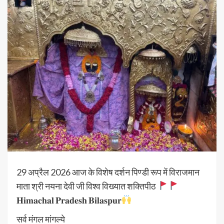
29 अप्रैल 2026 आज के विशेष दर्शन पिण्डी रूप में विराजमान
माता श्री नयना देवी जी विश्व विख्यात शक्तिपीठ
𝐇𝐢𝐦𝐚𝐜𝐡𝐚𝐥 𝐏𝐫𝐚𝐝𝐞𝐬𝐡 𝐁𝐢𝐥𝐚𝐬𝐩𝐮𝐫
सर्व मंगल मांगल्ये