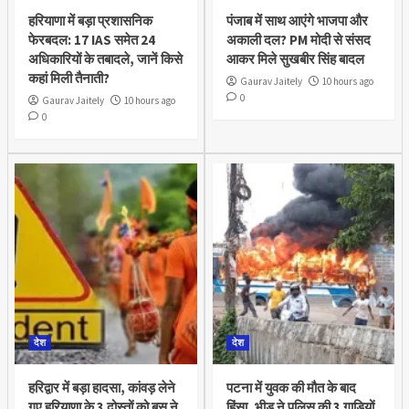
हरियाणा में बड़ा प्रशासनिक
पंजाब में साथ आएंगे भाजपा और
फेरबदल: 17 IAS समेत 24
अकाली दल? PM मोदी से संसद
अधिकारियों के तबादले, जानें किसे
आकर मिले सुखबीर सिंह बादल
कहां मिली तैनाती?
Gaurav Jaitely
10 hours ago
0
Gaurav Jaitely
10 hours ago
0
देश
देश
हरिद्वार में बड़ा हादसा, कांवड़ लेने
पटना में युवक की मौत के बाद
गए हरियाणा के 3 दोस्तों को बस ने
हिंसा, भीड़ ने पुलिस की 3 गाड़ियों