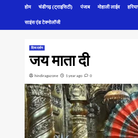
होम
चंडीगढ़ (ट्राइसिटी)
पंजाब
मोहाली लाईव
हरिया
साइंस एंड टेक्नोलॉजी
दिव्य दर्शन
जय माता दी
hindiragazone
1 year ago
0