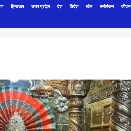
णा
हिमाचल
उत्तर प्रदेश
देश
विदेश
खेल
मनोरंजन
जीवन 