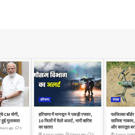
हरियाणा
पंजाब
ुंचे CM योगी,
हरियाणा में मानसून ने पकड़ी रफ्तार,
फाजिल्का बॉर्डर
 हुई मुलाकात
10 जिलों में येलो अलर्ट, भारी बारिश
साजिश नाकाम, 
का खतरा
और कारतूस बर
 hours ago
0
Gaurav Jaitely
8 hours ago
0
Gaurav Jaitel