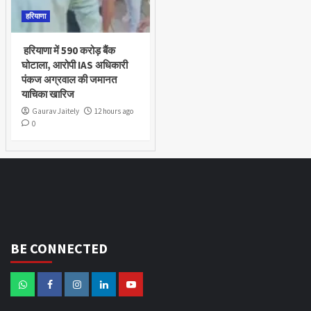
हरियाणा
हरियाणा में 590 करोड़ बैंक
घोटाला, आरोपी IAS अधिकारी
पंकज अग्रवाल की जमानत
याचिका खारिज
Gaurav Jaitely
12 hours ago
0
BE CONNECTED