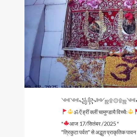
༺༺꧁꧂༻ஜ۩۞۩ஜ
ॐ ऐं ह्रीं क्लीं चामुण्डायै विच्चैः
*
आज 17/सितंबर /2025 *
“त्रिकुटा पर्वत” से अद्भुत प्राकृतिक पावन