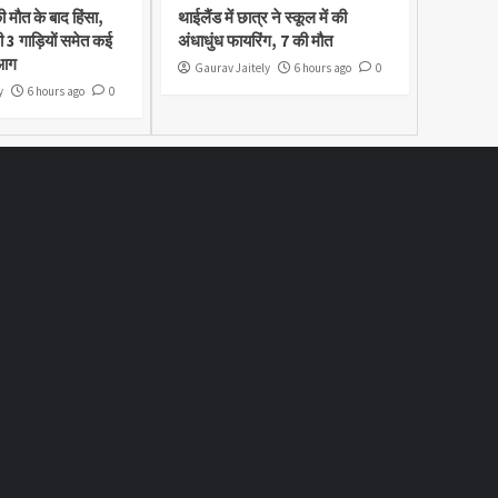
ी मौत के बाद हिंसा,
थाईलैंड में छात्र ने स्कूल में की
ी 3 गाड़ियों समेत कई
अंधाधुंध फायरिंग, 7 की मौत
 आग
Gaurav Jaitely
6 hours ago
0
y
6 hours ago
0