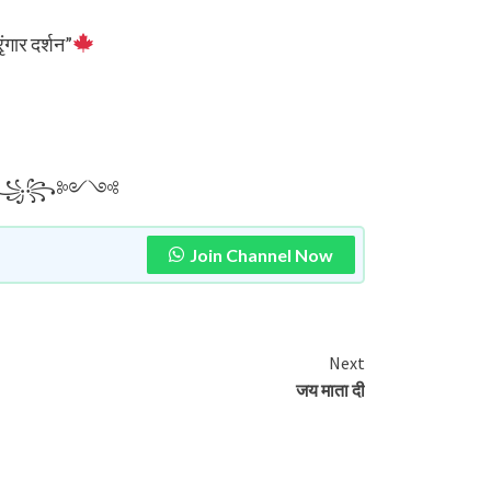
ंगार दर्शन”
༺꧁꧂༻༺
Join Channel Now
Next
जय माता दी