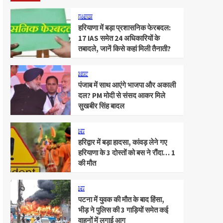
हरियाणा
हरियाणा में बड़ा प्रशासनिक फेरबदल:
17 IAS समेत 24 अधिकारियों के
तबादले, जानें किसे कहां मिली तैनाती?
पंजाब
पंजाब में साथ आएंगे भाजपा और अकाली
दल? PM मोदी से संसद आकर मिले
सुखबीर सिंह बादल
देश
हरिद्वार में बड़ा हादसा, कांवड़ लेने गए
हरियाणा के 3 दोस्तों को बस ने रौंदा… 1
की मौत
देश
पटना में युवक की मौत के बाद हिंसा,
भीड़ ने पुलिस की 3 गाड़ियों समेत कई
वाहनों में लगाई आग