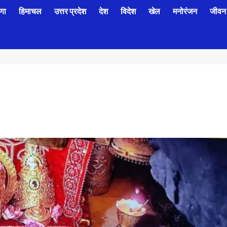
णा
हिमाचल
उत्तर प्रदेश
देश
विदेश
खेल
मनोरंजन
जीवन 