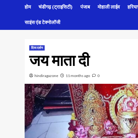
होम
चंडीगढ़ (ट्राइसिटी)
पंजाब
मोहाली लाईव
हरिया
साइंस एंड टेक्नोलॉजी
दिव्य दर्शन
जय माता दी
hindiragazone
11 months ago
0