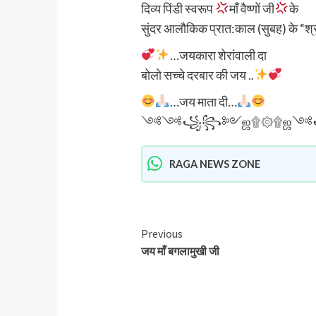
दिव्य पिंडी स्वरूप
माँ वैष्णों जी
के
सुंदर आलौकिक प्रात:काल (सुबह) के “श्रृ
…जयकारा शेरांवाली दा
बोलो सच्चे दरबार की जय ..
…जय माता दी…
༺༺꧁꧂༻ஜ۩۞۩ஜ
RAGA NEWS ZONE
Previous
जय माँ बगलामुखी जी