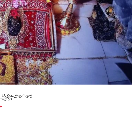
༺꧁꧂༻༺