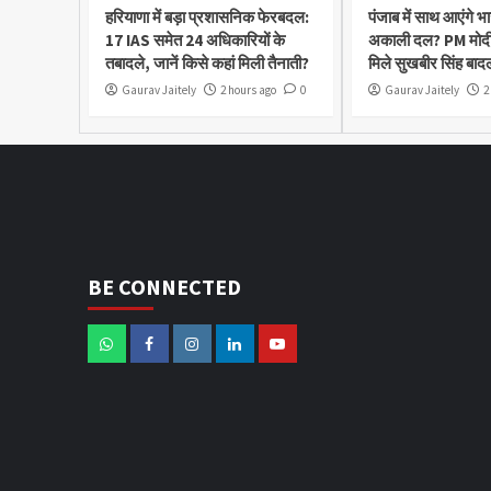
हरियाणा में बड़ा प्रशासनिक फेरबदल:
पंजाब में साथ आएंगे 
17 IAS समेत 24 अधिकारियों के
अकाली दल? PM मोद
तबादले, जानें किसे कहां मिली तैनाती?
मिले सुखबीर सिंह बाद
Gaurav Jaitely
2 hours ago
0
Gaurav Jaitely
2
BE CONNECTED