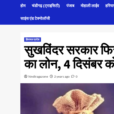
होम
चंडीगढ़ (ट्राइसिटी)
पंजाब
मोहाली लाईव
हरिया
साइंस एंड टेक्नोलॉजी
हिमाचल प्रदेश
सुखविंदर सरकार फिर
का लोन, 4 दिसंबर को
hindiragazone
2 years ago
0