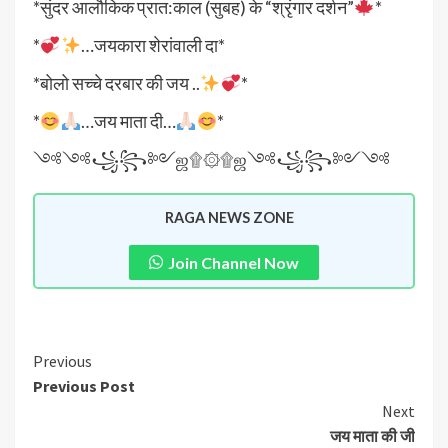
*सुंदर आलौकिक प्रात:काल (सुबह) के “श्रृंगार दर्शन”
*
*
…जयकारा शेरांवाली दा*
*बोलो सच्चे दरबार की जय ..
*
*
…जय माता दी…
*
༺༺꧁꧂༻ஜ۩۞۩ஜ༺꧁꧂༻༺
RAGA NEWS ZONE
Join Channel Now
Previous
Previous Post
Next
जय माता की जी