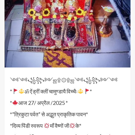
༺༺꧁꧂༻ஜ۩۞۩ஜ༺꧁꧂༻༺
*
ॐ ऐं ह्रीं क्लीं चामुण्डायै विच्चैः
*
*
आज 27/ अप्रैल /2025 *
*”त्रिकुटा पर्वत” से अद्भुत प्राकृतिक पावन*
*दिव्य पिंडी स्वरूप
माँ वैष्णों जी
के*