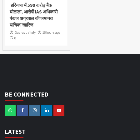
हरियाणा में 590 करोड़ बैंक
घोटाला, आरोपी IAS अधिकारी
पंकज अग्रवाल की जमानत
याचिका खारिज
Gaurav Jaitely
16 hours ago
0
BE CONNECTED
LATEST