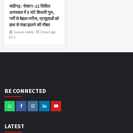
चंडीगढ़ : सेक्टर-22 सिविल
अस्पताल में 5 घंटे बिजली गुल,
गर्मी से बेहाल मरीज; प्रसूताओं को
हाथ से पंखा झलने की नौबत
Gaurav Jaitely
2 hours ago
0
BE CONNECTED
LATEST