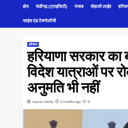
होम
चंडीगढ़ (ट्राइसिटी)
पंजाब
मोहाली लाईव
हरिया
साइंस एंड टेक्नोलॉजी
हरियाणा
हरियाणा सरकार का 
विदेश यात्राओं पर रो
अनुमति भी नहीं
Gaurav Jaitely
2 months ago
0