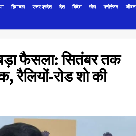
णा
हिमाचल
उत्तर प्रदेश
देश
विदेश
खेल
मनोरंजन
जीवन 
बड़ा फैसला: सितंबर तक
क, रैलियों-रोड शो की