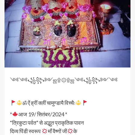
༺༺꧁꧂༻ஜ۩۞۩ஜ༺꧁꧂༻༺
ॐ ऐं ह्रीं क्लीं चामुण्डायै विच्चैः
*
आज 19/ सितंबर/2024 *
“त्रिकुटा पर्वत” से अद्भुत प्राकृतिक पावन
दिव्य पिंडी स्वरूप
माँ वैष्णों जी
के