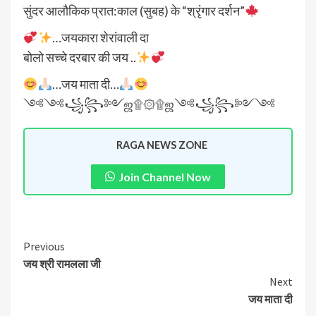
सुंदर आलौकिक प्रात:काल (सुबह) के “श्रृंगार दर्शन”
…जयकारा शेरांवाली दा
बोलो सच्चे दरबार की जय ..
…जय माता दी…
༺༺꧁꧂༻ஜ۩۞۩ஜ༺꧁꧂༻༺
RAGA NEWS ZONE
Join Channel Now
Previous
जय श्री रामलला जी
Next
जय माता दी