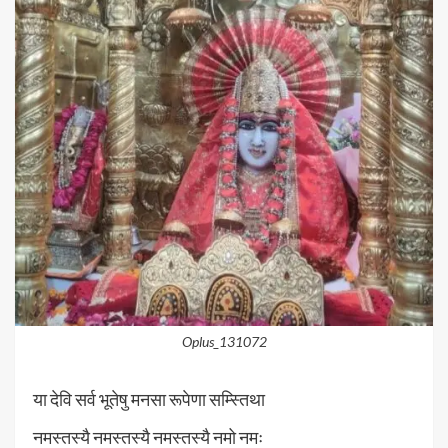
Oplus_131072
या देवि सर्व भूतेषु मनसा रूपेणा सम्स्तिथा
नमस्तस्यै नमस्तस्यै नमस्तस्यै नमो नमः