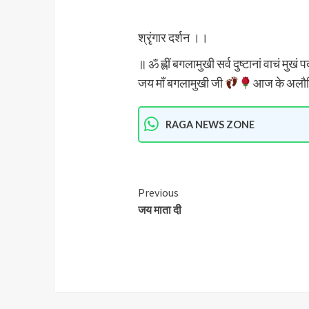
श्रृंगार दर्शन ।।
॥ ॐ ह्लीं बगलामुखी सर्व दुष्टानां वाचं मुखं प
जय माँ बगलामुखी जी
आज के अलौक
RAGA NEWS ZONE
Previous
जय माता दी