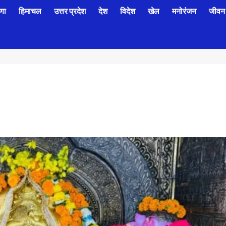
णा
हिमाचल
उत्तर प्रदेश
देश
विदेश
खेल
मनोरंजन
जीवन 