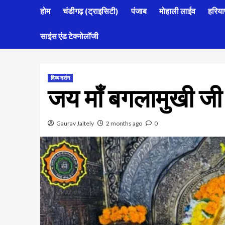
होम
चंडीगढ़ (ट्राइसिटी)
पंजाब
मोहाली लाईव
हरिया
साइंस एंड टेक्नोलॉजी
दिव्य दर्शन
जय माँ बगलामुखी जी
Gaurav Jaitely
2 months ago
0