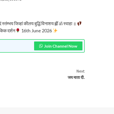
दं स्तंम्भय जिव्हां कीलय बुद्धिं विनाशय ह्लीं ॐ स्वाहा ॥
िक दर्शन
16th June 2026
Join Channel Now
Next
जय माता दी.