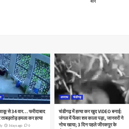
वार
णा
अपराध
चंडीगढ़
ं चाकू से 34 वार… फरीदाबाद
चंडीगढ़ में हत्या कर खुद VIDEO बनाई:
पर ताबड़तोड़ हमला कर हत्या
जंगल में फेंका शव काला पड़ा, जानवरों ने
नोच खाया; 3 दिन पहले जीरकपुर के
ly
3 days ago
0