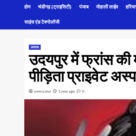
होम
चंडीगढ़ (ट्राइसिटी)
पंजाब
मोहाली लाईव
हरिया
साइंस एंड टेक्नोलॉजी
अपराध
उदयपुर में फ्रांस की म
पीड़िता प्राइवेट अस्प
newszone
1 year ago
0