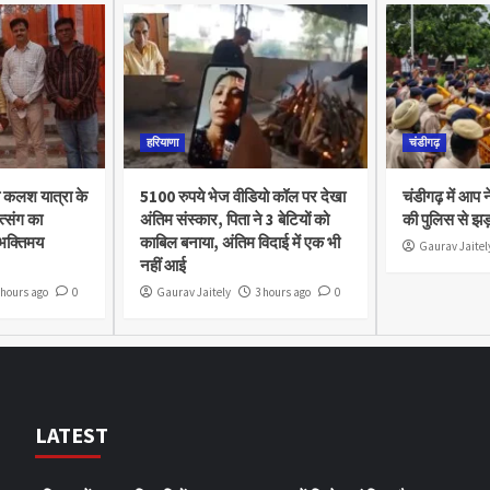
हरियाणा
चंडीगढ़
 कलश यात्रा के
5100 रुपये भेज वीडियो कॉल पर देखा
चंडीगढ़ में आप 
त्संग का
अंतिम संस्कार, पिता ने 3 बेटियों को
की पुलिस से झड
 भक्तिमय
काबिल बनाया, अंतिम विदाई में एक भी
Gaurav Jaitel
नहीं आई
 hours ago
0
Gaurav Jaitely
3 hours ago
0
LATEST