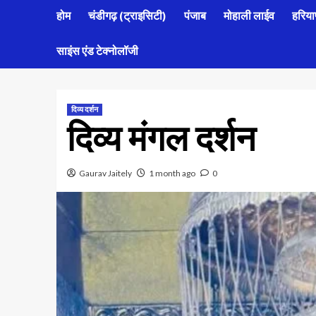
होम
चंडीगढ़ (ट्राइसिटी)
पंजाब
मोहाली लाईव
हरिया
साइंस एंड टेक्नोलॉजी
दिव्य दर्शन
दिव्य मंगल दर्शन
Gaurav Jaitely
1 month ago
0