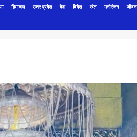
णा
हिमाचल
उत्तर प्रदेश
देश
विदेश
खेल
मनोरंजन
जीवन 