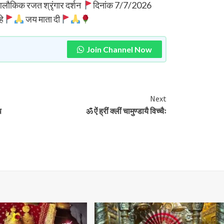
 आलौकिक रजत श्रृंगार दर्शन
दिनांक 7/7/2026
हे
जय माता दी
Join Channel Now
Next
प
ॐ ऐं ह्रीं क्लीं चामुण्डायै विच्चैः